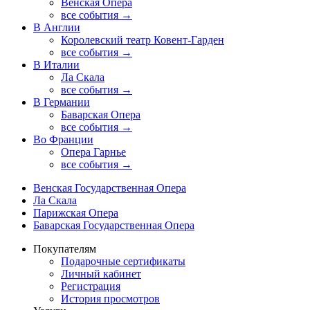
Венская Опера
все события →
В Англии
Королевский театр Ковент-Гарден
все события →
В Италии
Ла Скала
все события →
В Германии
Баварская Опера
все события →
Во Франции
Опера Гарнье
все события →
Венская Государственная Опера
Ла Скала
Парижская Опера
Баварская Государственная Опера
Покупателям
Подарочные сертификаты
Личный кабинет
Регистрация
История просмотров