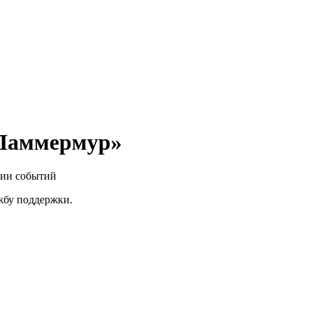
 Ламмермур»
нии событий
ужбу поддержки.