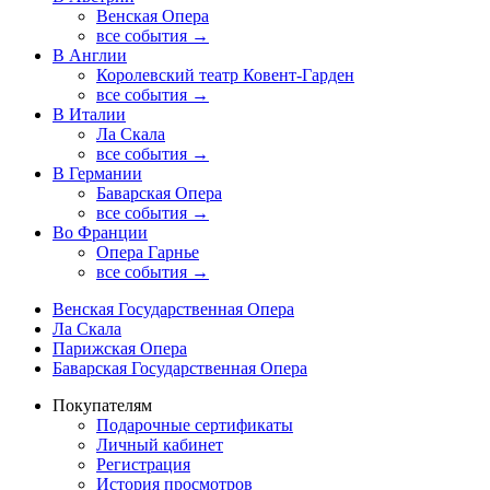
Венская Опера
все события →
В Англии
Королевский театр Ковент-Гарден
все события →
В Италии
Ла Скала
все события →
В Германии
Баварская Опера
все события →
Во Франции
Опера Гарнье
все события →
Венская Государственная Опера
Ла Скала
Парижская Опера
Баварская Государственная Опера
Покупателям
Подарочные сертификаты
Личный кабинет
Регистрация
История просмотров