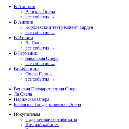
В Австрии
Венская Опера
все события →
В Англии
Королевский театр Ковент-Гарден
все события →
В Италии
Ла Скала
все события →
В Германии
Баварская Опера
все события →
Во Франции
Опера Гарнье
все события →
Венская Государственная Опера
Ла Скала
Парижская Опера
Баварская Государственная Опера
Покупателям
Подарочные сертификаты
Личный кабинет