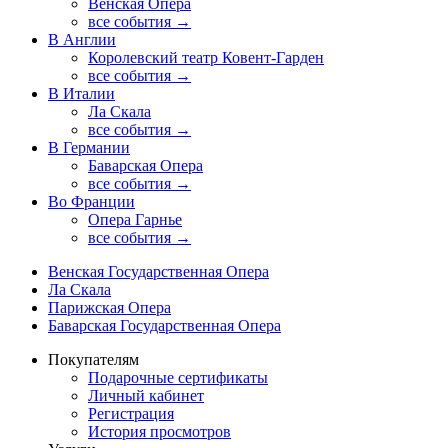
Венская Опера
все события →
В Англии
Королевский театр Ковент-Гарден
все события →
В Италии
Ла Скала
все события →
В Германии
Баварская Опера
все события →
Во Франции
Опера Гарнье
все события →
Венская Государственная Опера
Ла Скала
Парижская Опера
Баварская Государственная Опера
Покупателям
Подарочные сертификаты
Личный кабинет
Регистрация
История просмотров