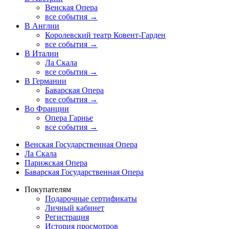
Венская Опера
все события →
В Англии
Королевский театр Ковент-Гарден
все события →
В Италии
Ла Скала
все события →
В Германии
Баварская Опера
все события →
Во Франции
Опера Гарнье
все события →
Венская Государственная Опера
Ла Скала
Парижская Опера
Баварская Государственная Опера
Покупателям
Подарочные сертификаты
Личный кабинет
Регистрация
История просмотров