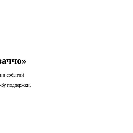
заччо»
нии событий
ужбу поддержки.