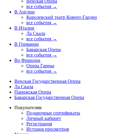
Венская Опера
все события →
В Англии
Королевский театр Ковент-Гарден
все события →
В Италии
Ла Скала
все события →
В Германии
Баварская Опера
все события →
Во Франции
Опера Гарнье
все события →
Венская Государственная Опера
Ла Скала
Парижская Опера
Баварская Государственная Опера
Покупателям
Подарочные сертификаты
Личный кабинет
Регистрация
История просмотров