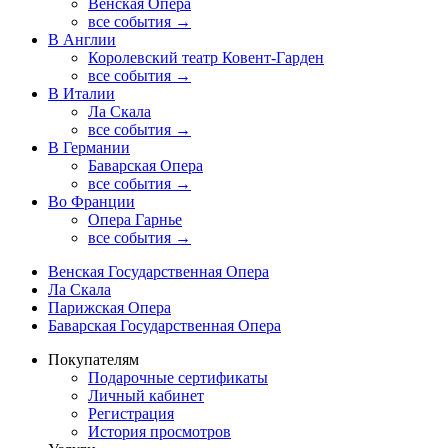
Венская Опера
все события →
В Англии
Королевский театр Ковент-Гарден
все события →
В Италии
Ла Скала
все события →
В Германии
Баварская Опера
все события →
Во Франции
Опера Гарнье
все события →
Венская Государственная Опера
Ла Скала
Парижская Опера
Баварская Государственная Опера
Покупателям
Подарочные сертификаты
Личный кабинет
Регистрация
История просмотров