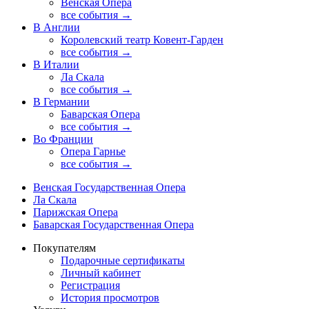
Венская Опера
все события →
В Англии
Королевский театр Ковент-Гарден
все события →
В Италии
Ла Скала
все события →
В Германии
Баварская Опера
все события →
Во Франции
Опера Гарнье
все события →
Венская Государственная Опера
Ла Скала
Парижская Опера
Баварская Государственная Опера
Покупателям
Подарочные сертификаты
Личный кабинет
Регистрация
История просмотров