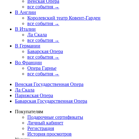
Венская Опера
все события →
В Англии
Королевский театр Ковент-Гарден
все события →
В Италии
Ла Скала
все события →
В Германии
Баварская Опера
все события →
Во Франции
Опера Гарнье
все события →
Венская Государственная Опера
Ла Скала
Парижская Опера
Баварская Государственная Опера
Покупателям
Подарочные сертификаты
Личный кабинет
Регистрация
История просмотров