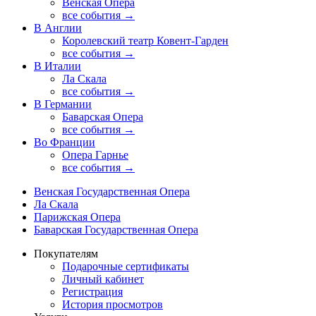
Венская Опера
все события →
В Англии
Королевский театр Ковент-Гарден
все события →
В Италии
Ла Скала
все события →
В Германии
Баварская Опера
все события →
Во Франции
Опера Гарнье
все события →
Венская Государственная Опера
Ла Скала
Парижская Опера
Баварская Государственная Опера
Покупателям
Подарочные сертификаты
Личный кабинет
Регистрация
История просмотров