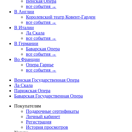
Венская Опера
все события →
В Англии
Королевский театр Ковент-Гарден
все события →
В Италии
Ла Скала
все события →
В Германии
Баварская Опера
все события →
Во Франции
Опера Гарнье
все события →
Венская Государственная Опера
Ла Скала
Парижская Опера
Баварская Государственная Опера
Покупателям
Подарочные сертификаты
Личный кабинет
Регистрация
История просмотров