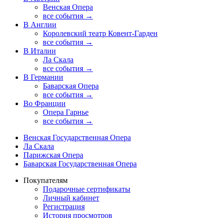
Венская Опера
все события →
В Англии
Королевский театр Ковент-Гарден
все события →
В Италии
Ла Скала
все события →
В Германии
Баварская Опера
все события →
Во Франции
Опера Гарнье
все события →
Венская Государственная Опера
Ла Скала
Парижская Опера
Баварская Государственная Опера
Покупателям
Подарочные сертификаты
Личный кабинет
Регистрация
История просмотров