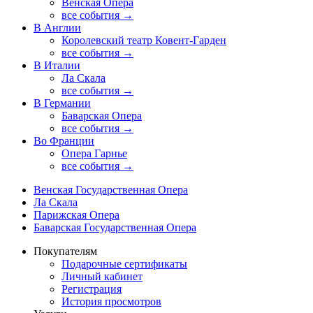
Венская Опера
все события →
В Англии
Королевский театр Ковент-Гарден
все события →
В Италии
Ла Скала
все события →
В Германии
Баварская Опера
все события →
Во Франции
Опера Гарнье
все события →
Венская Государственная Опера
Ла Скала
Парижская Опера
Баварская Государственная Опера
Покупателям
Подарочные сертификаты
Личный кабинет
Регистрация
История просмотров