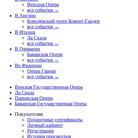
Венская Опера
все события →
В Англии
Королевский театр Ковент-Гарден
все события →
В Италии
Ла Скала
все события →
В Германии
Баварская Опера
все события →
Во Франции
Опера Гарнье
все события →
Венская Государственная Опера
Ла Скала
Парижская Опера
Баварская Государственная Опера
Покупателям
Подарочные сертификаты
Личный кабинет
Регистрация
История просмотров