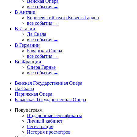
Венская Опера
все события →
В Англии
Королевский театр Ковент-Гарден
все события →
В Италии
Ла Скала
все события →
В Германии
Баварская Опера
все события →
Во Франции
Опера Гарнье
все события →
Венская Государственная Опера
Ла Скала
Парижская Опера
Баварская Государственная Опера
Покупателям
Подарочные сертификаты
Личный кабинет
Регистрация
История просмотров