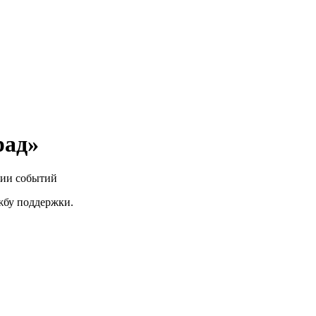
рад»
нии событий
ужбу поддержки.