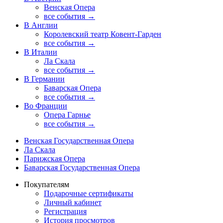
Венская Опера
все события →
В Англии
Королевский театр Ковент-Гарден
все события →
В Италии
Ла Скала
все события →
В Германии
Баварская Опера
все события →
Во Франции
Опера Гарнье
все события →
Венская Государственная Опера
Ла Скала
Парижская Опера
Баварская Государственная Опера
Покупателям
Подарочные сертификаты
Личный кабинет
Регистрация
История просмотров