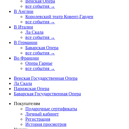
Венская Опера
все события →
В Англии
Королевский театр Ковент-Гарден
все события →
В Италии
Ла Скала
все события →
В Германии
Баварская Опера
все события →
Во Франции
Опера Гарнье
все события →
Венская Государственная Опера
Ла Скала
Парижская Опера
Баварская Государственная Опера
Покупателям
Подарочные сертификаты
Личный кабинет
Регистрация
История просмотров