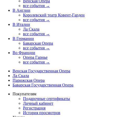
Венская Опера
все события →
В Англии
Королевский театр Ковент-Гарден
все события →
В Италии
Ла Скала
все события →
В Германии
Баварская Опера
все события →
Во Франции
Опера Гарнье
все события →
Венская Государственная Опера
Ла Скала
Парижская Опера
Баварская Государственная Опера
Покупателям
Подарочные сертификаты
Личный кабинет
Регистрация
История просмотров