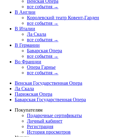
Венская Опера
все события →
В Англии
Королевский театр Ковент-Гарден
все события →
В Италии
Ла Скала
все события →
В Германии
Баварская Опера
все события →
Во Франции
Опера Гарнье
все события →
Венская Государственная Опера
Ла Скала
Парижская Опера
Баварская Государственная Опера
Покупателям
Подарочные сертификаты
Личный кабинет
Регистрация
История просмотров