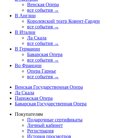
Венская Опера
все события →
В Англии
Королевский театр Ковент-Гарден
все события →
В Италии
Ла Скала
все события →
В Германии
Баварская Опера
все события →
Во Франции
Опера Гарнье
все события →
Венская Государственная Опера
Ла Скала
Парижская Опера
Баварская Государственная Опера
Покупателям
Подарочные сертификаты
Личный кабинет
Регистрация
История просмотров