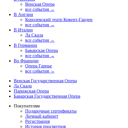
Венская Опера
все события →
В Англии
Королевский театр Ковент-Гарден
все события →
В Италии
Ла Скала
все события →
В Германии
Баварская Опера
все события →
Во Франции
Опера Гарнье
все события →
Венская Государственная Опера
Ла Скала
Парижская Опера
Баварская Государственная Опера
Покупателям
Подарочные сертификаты
Личный кабинет
Регистрация
История просмотров