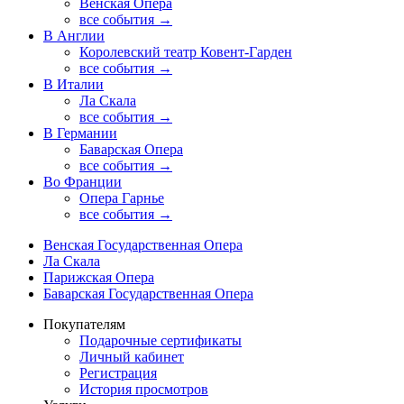
Венская Опера
все события →
В Англии
Королевский театр Ковент-Гарден
все события →
В Италии
Ла Скала
все события →
В Германии
Баварская Опера
все события →
Во Франции
Опера Гарнье
все события →
Венская Государственная Опера
Ла Скала
Парижская Опера
Баварская Государственная Опера
Покупателям
Подарочные сертификаты
Личный кабинет
Регистрация
История просмотров