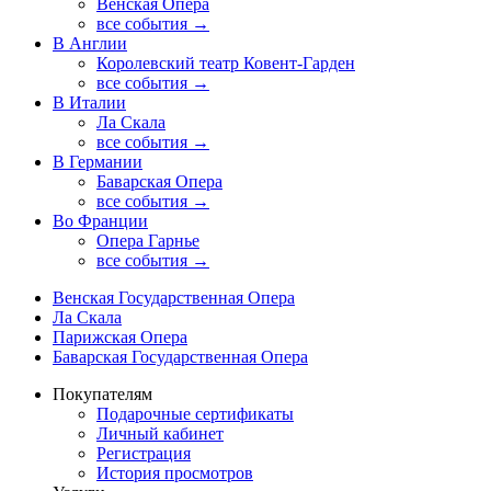
Венская Опера
все события →
В Англии
Королевский театр Ковент-Гарден
все события →
В Италии
Ла Скала
все события →
В Германии
Баварская Опера
все события →
Во Франции
Опера Гарнье
все события →
Венская Государственная Опера
Ла Скала
Парижская Опера
Баварская Государственная Опера
Покупателям
Подарочные сертификаты
Личный кабинет
Регистрация
История просмотров