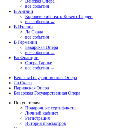
Венская Опера
все события →
В Англии
Королевский театр Ковент-Гарден
все события →
В Италии
Ла Скала
все события →
В Германии
Баварская Опера
все события →
Во Франции
Опера Гарнье
все события →
Венская Государственная Опера
Ла Скала
Парижская Опера
Баварская Государственная Опера
Покупателям
Подарочные сертификаты
Личный кабинет
Регистрация
История просмотров