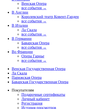
Венская Опера
все события →
В Англии
Королевский театр Ковент-Гарден
все события →
В Италии
Ла Скала
все события →
В Германии
Баварская Опера
все события →
Во Франции
Опера Гарнье
все события →
Венская Государственная Опера
Ла Скала
Парижская Опера
Баварская Государственная Опера
Покупателям
Подарочные сертификаты
Личный кабинет
Регистрация
История просмотров