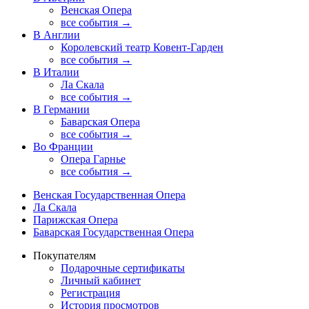
Венская Опера
все события →
В Англии
Королевский театр Ковент-Гарден
все события →
В Италии
Ла Скала
все события →
В Германии
Баварская Опера
все события →
Во Франции
Опера Гарнье
все события →
Венская Государственная Опера
Ла Скала
Парижская Опера
Баварская Государственная Опера
Покупателям
Подарочные сертификаты
Личный кабинет
Регистрация
История просмотров