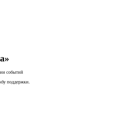
a»
нии событий
ужбу поддержки.