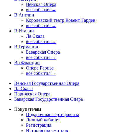
Венская Опера
все события →
В Англии
Королевский театр Ковент-Гарден
все события →
В Италии
Ла Скала
все события →
В Германии
Баварская Опера
все события →
Во Франции
Опера Гарнье
все события →
Венская Государственная Опера
Ла Скала
Парижская Опера
Баварская Государственная Опера
Покупателям
Подарочные сертификаты
Личный кабинет
Регистрация
История просмотров