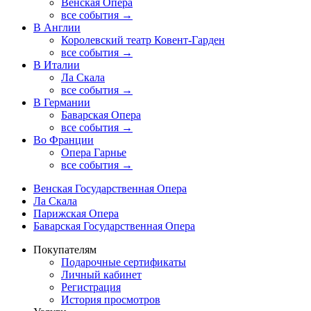
Венская Опера
все события →
В Англии
Королевский театр Ковент-Гарден
все события →
В Италии
Ла Скала
все события →
В Германии
Баварская Опера
все события →
Во Франции
Опера Гарнье
все события →
Венская Государственная Опера
Ла Скала
Парижская Опера
Баварская Государственная Опера
Покупателям
Подарочные сертификаты
Личный кабинет
Регистрация
История просмотров