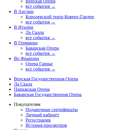
Венская Опера
все события →
В Англии
Королевский театр Ковент-Гарден
все события →
В Италии
Ла Скала
все события →
В Германии
Баварская Опера
все события →
Во Франции
Опера Гарнье
все события →
Венская Государственная Опера
Ла Скала
Парижская Опера
Баварская Государственная Опера
Покупателям
Подарочные сертификаты
Личный кабинет
Регистрация
История просмотров