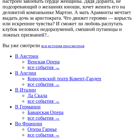
настроен завоевать сердце женщины. Дядя Доранта, не
подозревающий о желаниях юноши, хочет женить его на
деловитой компаньонке Мартон. А мать Араминты мечтает
выдать дочь за аристократа. Что движет героями — корысть
или искренние чувства? И сможет ли любовь распутать
клубок неловких недоразумений, смешной путаницы и
ложных признаний?..
Вы уже смотрели
вся история просмотров
В Австрии
Венская Опера
все события →
В Англии
Королевский театр Ковент-Гарден
все события →
В Италии
Ла Скала
все события →
В Германии
Баварская Опера
все события →
Во Франции
Опера Гарнье
все события →