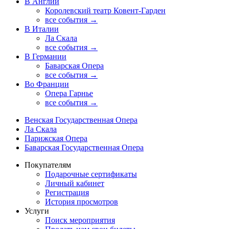
В Англии
Королевский театр Ковент-Гарден
все события →
В Италии
Ла Скала
все события →
В Германии
Баварская Опера
все события →
Во Франции
Опера Гарнье
все события →
Венская Государственная Опера
Ла Скала
Парижская Опера
Баварская Государственная Опера
Покупателям
Подарочные сертификаты
Личный кабинет
Регистрация
История просмотров
Услуги
Поиск мероприятия