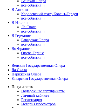
Венская Опера
все события →
В Англии
Королевский театр Ковент-Гарден
все события →
В Италии
Ла Скала
все события →
В Германии
Баварская Опера
все события →
Во Франции
Опера Гарнье
все события →
Венская Государственная Опера
Ла Скала
Парижская Опера
Баварская Государственная Опера
Покупателям
Подарочные сертификаты
Личный кабинет
Регистрация
История просмотров