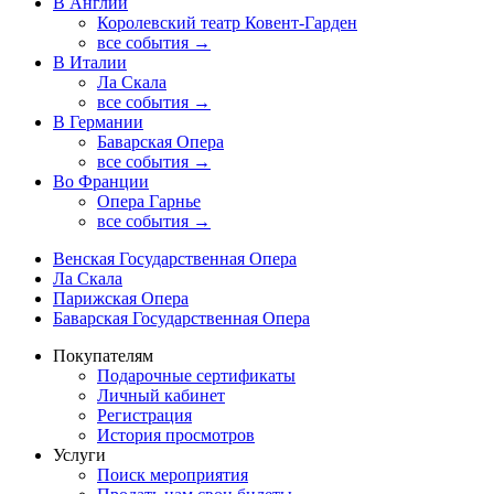
В Англии
Королевский театр Ковент-Гарден
все события →
В Италии
Ла Скала
все события →
В Германии
Баварская Опера
все события →
Во Франции
Опера Гарнье
все события →
Венская Государственная Опера
Ла Скала
Парижская Опера
Баварская Государственная Опера
Покупателям
Подарочные сертификаты
Личный кабинет
Регистрация
История просмотров
Услуги
Поиск мероприятия