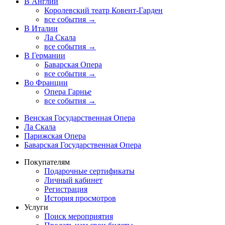
В Англии
Королевский театр Ковент-Гарден
все события →
В Италии
Ла Скала
все события →
В Германии
Баварская Опера
все события →
Во Франции
Опера Гарнье
все события →
Венская Государственная Опера
Ла Скала
Парижская Опера
Баварская Государственная Опера
Покупателям
Подарочные сертификаты
Личный кабинет
Регистрация
История просмотров
Услуги
Поиск мероприятия