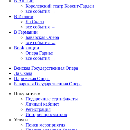
В Англии
Королевский театр Ковент-Гарден
все события →
В Италии
Ла Скала
все события →
В Германии
Баварская Опера
все события →
Во Франции
Опера Гарнье
все события →
Венская Государственная Опера
Ла Скала
Парижская Опера
Баварская Государственная Опера
Покупателям
Подарочные сертификаты
Личный кабинет
Регистрация
История просмотров
Услуги
Поиск мероприятия