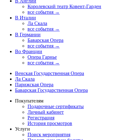
В Англии
Королевский театр Ковент-Гарден
все события →
В Италии
Ла Скала
все события →
В Германии
Баварская Опера
все события →
Во Франции
Опера Гарнье
все события →
Венская Государственная Опера
Ла Скала
Парижская Опера
Баварская Государственная Опера
Покупателям
Подарочные сертификаты
Личный кабинет
Регистрация
История просмотров
Услуги
Поиск мероприятия