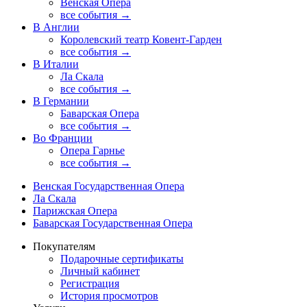
Венская Опера
все события →
В Англии
Королевский театр Ковент-Гарден
все события →
В Италии
Ла Скала
все события →
В Германии
Баварская Опера
все события →
Во Франции
Опера Гарнье
все события →
Венская Государственная Опера
Ла Скала
Парижская Опера
Баварская Государственная Опера
Покупателям
Подарочные сертификаты
Личный кабинет
Регистрация
История просмотров