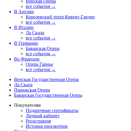
Венская Опера
все события →
В Англии
Королевский театр Ковент-Гарден
все события →
В Италии
Ла Скала
все события →
В Германии
Баварская Опера
все события →
Во Франции
Опера Гарнье
все события →
Венская Государственная Опера
Ла Скала
Парижская Опера
Баварская Государственная Опера
Покупателям
Подарочные сертификаты
Личный кабинет
Регистрация
История просмотров