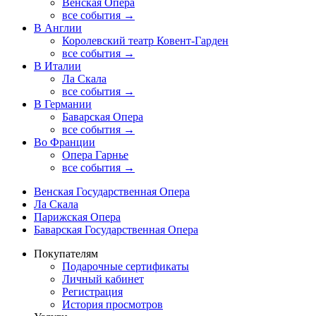
Венская Опера
все события →
В Англии
Королевский театр Ковент-Гарден
все события →
В Италии
Ла Скала
все события →
В Германии
Баварская Опера
все события →
Во Франции
Опера Гарнье
все события →
Венская Государственная Опера
Ла Скала
Парижская Опера
Баварская Государственная Опера
Покупателям
Подарочные сертификаты
Личный кабинет
Регистрация
История просмотров