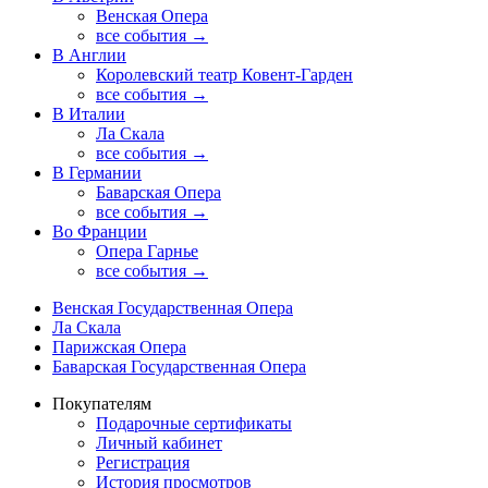
Венская Опера
все события →
В Англии
Королевский театр Ковент-Гарден
все события →
В Италии
Ла Скала
все события →
В Германии
Баварская Опера
все события →
Во Франции
Опера Гарнье
все события →
Венская Государственная Опера
Ла Скала
Парижская Опера
Баварская Государственная Опера
Покупателям
Подарочные сертификаты
Личный кабинет
Регистрация
История просмотров