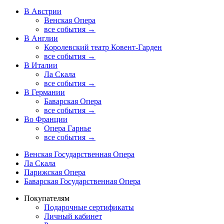
В Австрии
Венская Опера
все события →
В Англии
Королевский театр Ковент-Гарден
все события →
В Италии
Ла Скала
все события →
В Германии
Баварская Опера
все события →
Во Франции
Опера Гарнье
все события →
Венская Государственная Опера
Ла Скала
Парижская Опера
Баварская Государственная Опера
Покупателям
Подарочные сертификаты
Личный кабинет