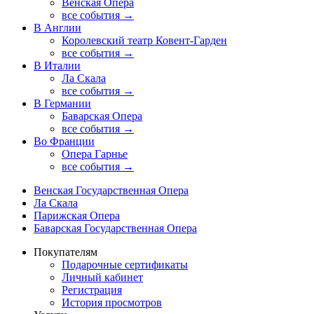
Венская Опера
все события →
В Англии
Королевский театр Ковент-Гарден
все события →
В Италии
Ла Скала
все события →
В Германии
Баварская Опера
все события →
Во Франции
Опера Гарнье
все события →
Венская Государственная Опера
Ла Скала
Парижская Опера
Баварская Государственная Опера
Покупателям
Подарочные сертификаты
Личный кабинет
Регистрация
История просмотров