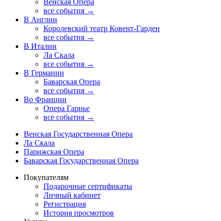
Венская Опера
все события →
В Англии
Королевский театр Ковент-Гарден
все события →
В Италии
Ла Скала
все события →
В Германии
Баварская Опера
все события →
Во Франции
Опера Гарнье
все события →
Венская Государственная Опера
Ла Скала
Парижская Опера
Баварская Государственная Опера
Покупателям
Подарочные сертификаты
Личный кабинет
Регистрация
История просмотров