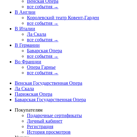
Венская Опера
все события →
В Англии
Королевский театр Ковент-Гарден
все события →
В Италии
Ла Скала
все события →
В Германии
Баварская Опера
все события →
Во Франции
Опера Гарнье
все события →
Венская Государственная Опера
Ла Скала
Парижская Опера
Баварская Государственная Опера
Покупателям
Подарочные сертификаты
Личный кабинет
Регистрация
История просмотров