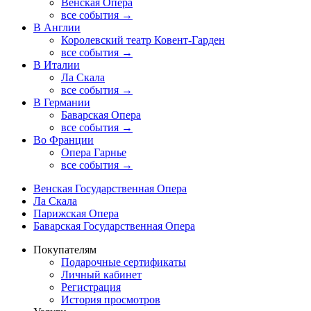
Венская Опера
все события →
В Англии
Королевский театр Ковент-Гарден
все события →
В Италии
Ла Скала
все события →
В Германии
Баварская Опера
все события →
Во Франции
Опера Гарнье
все события →
Венская Государственная Опера
Ла Скала
Парижская Опера
Баварская Государственная Опера
Покупателям
Подарочные сертификаты
Личный кабинет
Регистрация
История просмотров