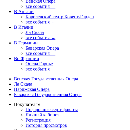
Венская Опера
все события →
В Англии
Королевский театр Ковент-Гарден
все события →
В Италии
Ла Скала
все события →
В Германии
Баварская Опера
все события →
Во Франции
Опера Гарнье
все события →
Венская Государственная Опера
Ла Скала
Парижская Опера
Баварская Государственная Опера
Покупателям
Подарочные сертификаты
Личный кабинет
Регистрация
История просмотров