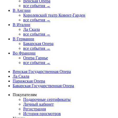
Венская Опера
все события →
В Англии
Королевский театр Ковент-Гарден
все события →
В Италии
Ла Скала
все события →
В Германии
Баварская Опера
все события →
Во Франции
Опера Гарнье
все события →
Венская Государственная Опера
Ла Скала
Парижская Опера
Баварская Государственная Опера
Покупателям
Подарочные сертификаты
Личный кабинет
Регистрация
История просмотров