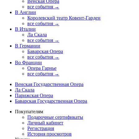
Венская Опера
все события →
В Англии
Королевский театр Ковент-Гарден
все события →
В Италии
Ла Скала
все события →
В Германии
Баварская Опера
все события →
Во Франции
Опера Гарнье
все события →
Венская Государственная Опера
Ла Скала
Парижская Опера
Баварская Государственная Опера
Покупателям
Подарочные сертификаты
Личный кабинет
Регистрация
История просмотров