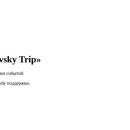
sky Trip»
нии событий
ужбу поддержки.