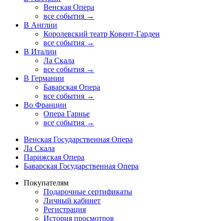
Венская Опера
все события →
В Англии
Королевский театр Ковент-Гарден
все события →
В Италии
Ла Скала
все события →
В Германии
Баварская Опера
все события →
Во Франции
Опера Гарнье
все события →
Венская Государственная Опера
Ла Скала
Парижская Опера
Баварская Государственная Опера
Покупателям
Подарочные сертификаты
Личный кабинет
Регистрация
История просмотров