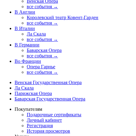
Венская Опера
все события →
В Англии
Королевский театр Ковент-Гарден
все события →
В Италии
Ла Скала
все события →
В Германии
Баварская Опера
все события →
Во Франции
Опера Гарнье
все события →
Венская Государственная Опера
Ла Скала
Парижская Опера
Баварская Государственная Опера
Покупателям
Подарочные сертификаты
Личный кабинет
Регистрация
История просмотров